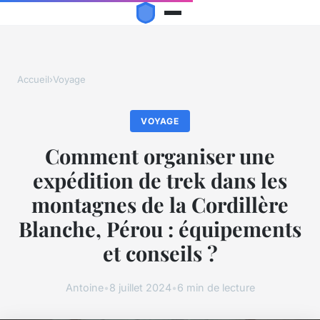
Accueil
›
Voyage
VOYAGE
Comment organiser une
expédition de trek dans les
montagnes de la Cordillère
Blanche, Pérou : équipements
et conseils ?
Antoine
•
8 juillet 2024
•
6 min de lecture