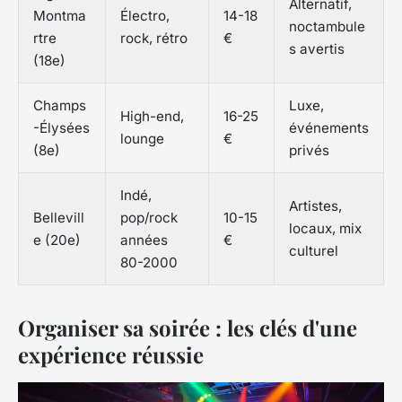
Alternatif,
Montma
Électro,
14-18
noctambule
rtre
rock, rétro
€
s avertis
(18e)
Champs
Luxe,
High-end,
16-25
-Élysées
événements
lounge
€
(8e)
privés
Indé,
Artistes,
Bellevill
pop/rock
10-15
locaux, mix
e (20e)
années
€
culturel
80-2000
Organiser sa soirée : les clés d'une
expérience réussie