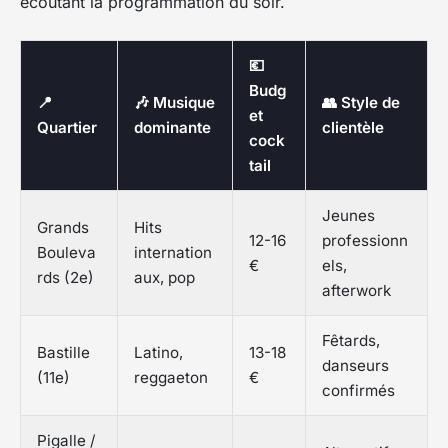
écoutant la programmation du soir.
💶
Budg
📍
🎶 Musique
👥 Style de
et
Quartier
dominante
clientèle
cock
tail
Jeunes
Grands
Hits
12-16
professionn
Bouleva
internation
€
els,
rds (2e)
aux, pop
afterwork
Fêtards,
Bastille
Latino,
13-18
danseurs
(11e)
reggaeton
€
confirmés
Pigalle /