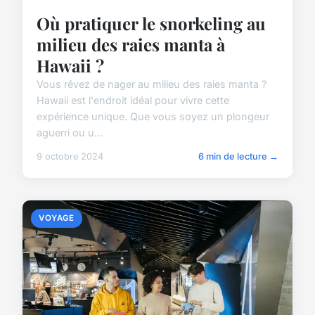
Où pratiquer le snorkeling au
milieu des raies manta à
Hawaii ?
Vous rêvez de nager au milieu des raies manta ?
Hawaii est l'endroit idéal pour vivre cette
expérience unique. Que vous soyez un plongeur
aguerri ou u...
9 octobre 2024
6 min de lecture →
VOYAGE