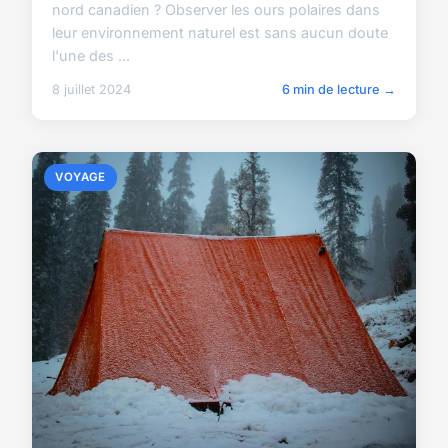
nord canadien ? Observer les ours polaires dans
leur environnement naturel est sans aucun doute
l'une des ...
8 juillet 2024
6 min de lecture →
VOYAGE