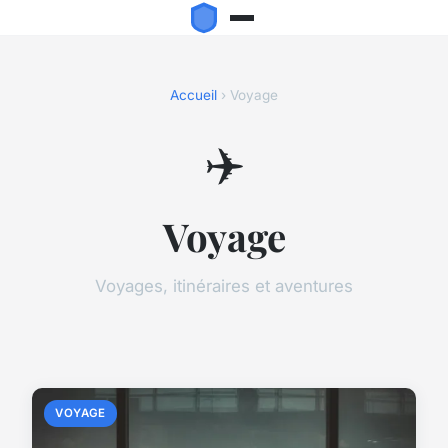
Accueil
› Voyage
✈️
Voyage
Voyages, itinéraires et aventures
VOYAGE