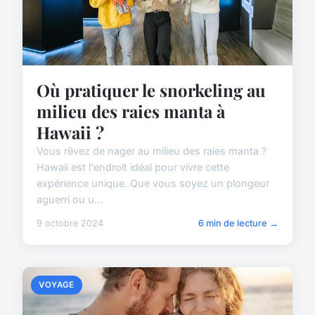
Où pratiquer le snorkeling au
milieu des raies manta à
Hawaii ?
Vous rêvez de nager au milieu des raies manta ?
Hawaii est l'endroit idéal pour vivre cette
expérience unique. Que vous soyez un plongeur
aguerri ou u...
9 octobre 2024
6 min de lecture →
VOYAGE